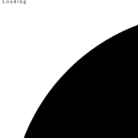
L
o
a
d
i
n
g